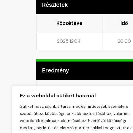
Részletek
Közzétéve
Idő
2025.12.04.
20:00
Eredmény
Csapat
Ez a weboldal sütiket használ
Sütiket használunk a tartalmak és hirdetések személyre
ZÁKÁNYSZÉK KSK
szabásához, közösségi funkciók biztosításához, valamint
weboldalforgalmunk elemzéséhez. Ezenkívül közösségi
SZEGED-CSANÁD GROSICS A.
média-, hirdető- és elemző partnereinkkel megosztjuk az