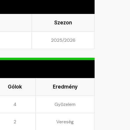
Szezon
2025/2026
Gólok
Eredmény
4
Győzelem
2
Vereség