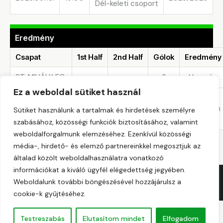
Dél-keleti csoport
Eredmény
Csapat
1st Half
2nd Half
Gólok
Eredmény
ST. MIHÁLY FC
—
—
3
Vereség
Ez a weboldal sütiket használ
DIRNER-
SILAND
—
—
7
Győzelem
Sütiket használunk a tartalmak és hirdetések személyre
FUTSAL CLUB
szabásához, közösségi funkciók biztosításához, valamint
weboldalforgalmunk elemzéséhez. Ezenkívül közösségi
média-, hirdető- és elemző partnereinkkel megosztjuk az
általad közölt weboldalhasználatra vonatkozó
információkat a kiváló ügyfél elégedettség jegyében.
Copyright © 2026. All rights reserved.
Weboldalunk további böngészésével hozzájárulsz a
cookie-k gyűjtéséhez.
Testreszabás
Elutasítom mindet
Elfogadom