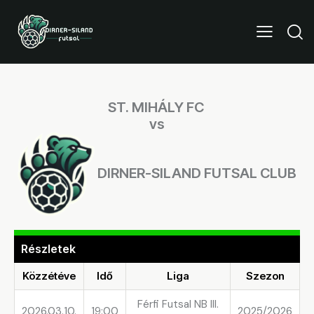
ST. MIHÁLY FC
vs
DIRNER-SILAND FUTSAL CLUB
Részletek
Közzétéve
Idő
Liga
Szezon
Férfi Futsal NB III.
2026.03.10.
19:00
2025/2026