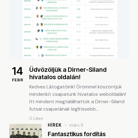
14
Üdvözöljük a Dirner-Siland
hivatalos oldalán!
FEBR
Kedves Látogatóink! Örömmel köszöntjük
mindenkit csapatunk hivatalos weboldalán!
Itt mindent megtalálhattok a Dirner-Siland
futsal csapatának legfrissebb…
0
Likes
HÍREK
márc.11.
Fantasztikus fordítás