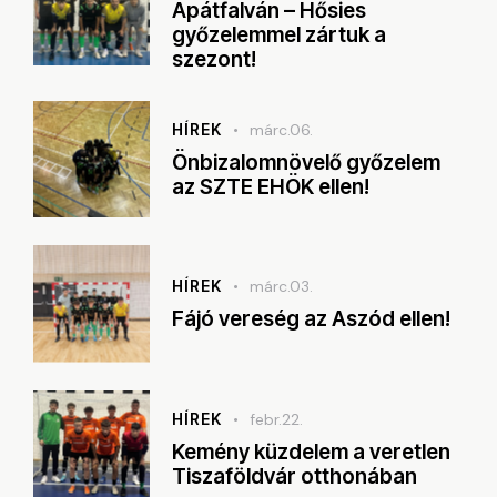
Apátfalván – Hősies
győzelemmel zártuk a
szezont!
HÍREK
márc.06.
Önbizalomnövelő győzelem
az SZTE EHÖK ellen!
HÍREK
márc.03.
Fájó vereség az Aszód ellen!
HÍREK
febr.22.
Kemény küzdelem a veretlen
Tiszaföldvár otthonában