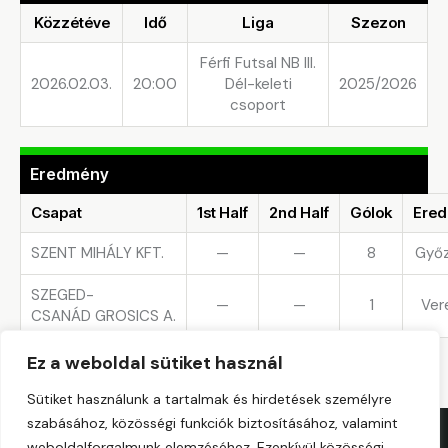
Közzétéve
Idő
Liga
Szezon
Férfi Futsal NB III.
2026.02.03.
20:00
Dél-keleti
2025/2026
csoport
Eredmény
Csapat
1st Half
2nd Half
Gólok
Ere
SZENT MIHÁLY KFT.
—
—
8
Győ
SZEGED-
—
—
1
Ver
CSANÁD GROSICS A.
Ez a weboldal sütiket használ
Sütiket használunk a tartalmak és hirdetések személyre
szabásához, közösségi funkciók biztosításához, valamint
Copyright © 2026. All rights reserved.
weboldalforgalmunk elemzéséhez. Ezenkívül közösségi