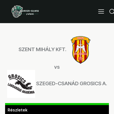
SZENT MIHÁLY KFT.
vs
SZEGED-CSANÁD GROSICS A.
Részletek