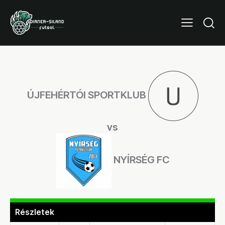
ÚJFEHÉRTÓI SPORTKLUB
vs
NYÍRSÉG FC
Részletek