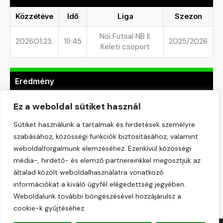
Közzétéve
Idő
Liga
Szezon
Női Futsal NB II.
2026.01.23.
19:45
2025/2026
Keleti csoport
Eredmény
Csapat
1st Half
2nd Half
Gólok
Eredmény
Ez a weboldal sütiket használ
TEHETSÉG
Sütiket használunk a tartalmak és hirdetések személyre
—
—
6
Győzelem
SE
szabásához, közösségi funkciók biztosításához, valamint
weboldalforgalmunk elemzéséhez. Ezenkívül közösségi
DIRNER-
média-, hirdető- és elemző partnereinkkel megosztjuk az
SILAND
—
—
3
Vereség
FUTSAL
általad közölt weboldalhasználatra vonatkozó
információkat a kiváló ügyfél elégedettség jegyében.
Weboldalunk további böngészésével hozzájárulsz a
cookie-k gyűjtéséhez.