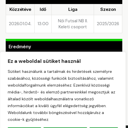
Közzétéve
Idő
Liga
Szezon
Női Futsal NB II.
2026.01.04.
13:00
2025/2026
Keleti csoport
Eredmény
Csapat
1st Half
2nd Half
Gólok
Eredmény
Ez a weboldal sütiket használ
NYÍRSÉG
Sütiket használunk a tartalmak és hirdetések személyre
—
—
3
Győzelem
FC
szabásához, közösségi funkciók biztosításához, valamint
weboldalforgalmunk elemzéséhez. Ezenkívül közösségi
DIRNER-
média-, hirdető- és elemző partnereinkkel megosztjuk az
SILAND
—
—
1
Vereség
FUTSAL
általad közölt weboldalhasználatra vonatkozó
információkat a kiváló ügyfél elégedettség jegyében.
Weboldalunk további böngészésével hozzájárulsz a
cookie-k gyűjtéséhez.