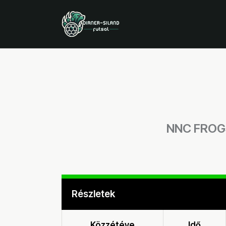
NNC FROG
Részletek
Közzétéve
Idő