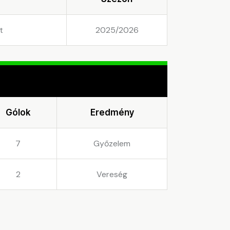
t
2025/2026
Gólok
Eredmény
7
Győzelem
2
Vereség