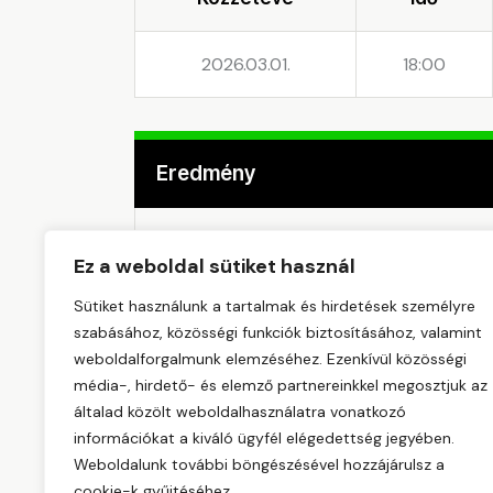
2026.03.01.
18:00
Eredmény
Csapat
Ez a weboldal sütiket használ
Sütiket használunk a tartalmak és hirdetések személyre
NNC FROGS LAJOSMIZSE
szabásához, közösségi funkciók biztosításához, valamint
weboldalforgalmunk elemzéséhez. Ezenkívül közösségi
GYÖMRŐI UA
média-, hirdető- és elemző partnereinkkel megosztjuk az
általad közölt weboldalhasználatra vonatkozó
információkat a kiváló ügyfél elégedettség jegyében.
Weboldalunk további böngészésével hozzájárulsz a
cookie-k gyűjtéséhez.