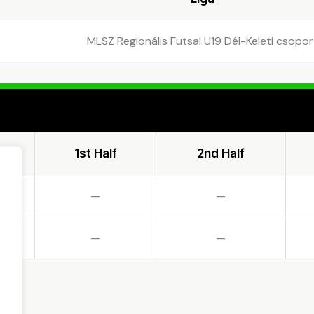
MLSZ Regionális Futsal U19 Dél-Keleti csopor
1st Half
2nd Half
—
—
—
—