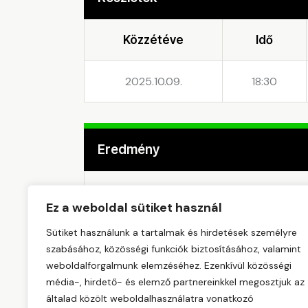
Közzétéve
Idő
2025.10.09.
18:30
Eredmény
Csapat
Ez a weboldal sütiket használ
Sütiket használunk a tartalmak és hirdetések személyre
NAGYKÁTA SE
szabásához, közösségi funkciók biztosításához, valamint
weboldalforgalmunk elemzéséhez. Ezenkívül közösségi
LURKÓ FOCIMÁNIA FK
média-, hirdető- és elemző partnereinkkel megosztjuk az
általad közölt weboldalhasználatra vonatkozó