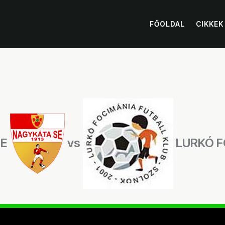
FŐOLDAL
CIKKEK
SE
vs
LURKÓ F