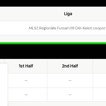
Liga
MLSZ Regionális Futsal U19 Dél-Keleti csopor
1st Half
2nd Half
—
—
—
—