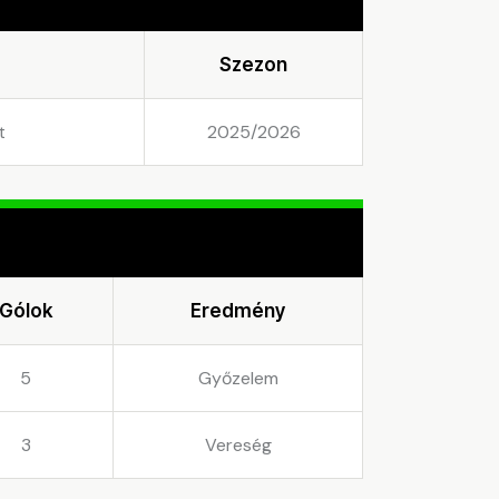
Szezon
t
2025/2026
Gólok
Eredmény
5
Győzelem
3
Vereség