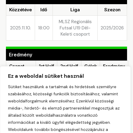
Közzétéve
Idő
Liga
Szezon
MLSZ Regionális
2025.11.10.
18:00
Futsal U19 Dél-
2025/2026
Keleti csoport
Eredmény
Csapat
1st Half
2nd Half
Gólok
Eredmény
Ez a weboldal sütiket használ
LURKÓ
FOCIMÁNIA
—
—
1
Vereség
Sütiket használunk a tartalmak és hirdetések személyre
FK
szabásához, közösségi funkciók biztosításához, valamint
weboldalforgalmunk elemzéséhez. Ezenkívül közösségi
DIRNER-
média-, hirdető- és elemző partnereinkkel megosztjuk az
SILAND
—
—
3
Győzelem
FUTSAL
általad közölt weboldalhasználatra vonatkozó
információkat a kiváló ügyfél elégedettség jegyében.
Weboldalunk további böngészésével hozzájárulsz a