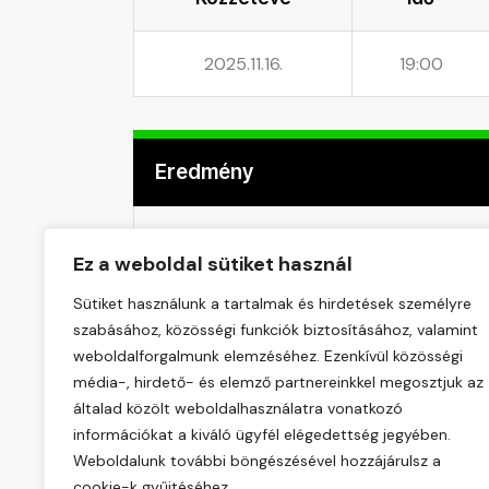
2025.11.16.
19:00
Eredmény
Csapat
Ez a weboldal sütiket használ
Sütiket használunk a tartalmak és hirdetések személyre
GYÖMRŐI UA
szabásához, közösségi funkciók biztosításához, valamint
weboldalforgalmunk elemzéséhez. Ezenkívül közösségi
NNC FROGS LAJOSMIZSE
média-, hirdető- és elemző partnereinkkel megosztjuk az
általad közölt weboldalhasználatra vonatkozó
információkat a kiváló ügyfél elégedettség jegyében.
Weboldalunk további böngészésével hozzájárulsz a
cookie-k gyűjtéséhez.