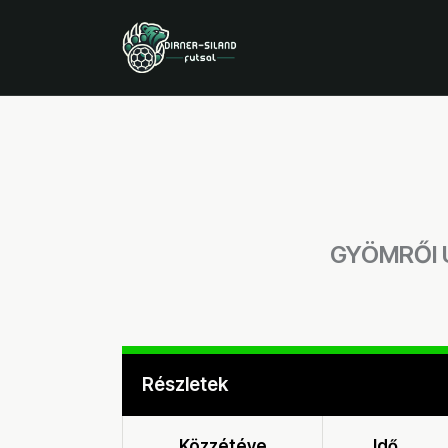
GYÖMRŐI 
Részletek
Közzétéve
Idő