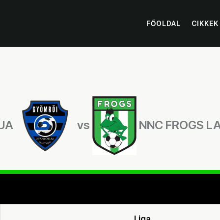
FŐOLDAL
CIKKEK
UA
vs
NNC FROGS L
Liga