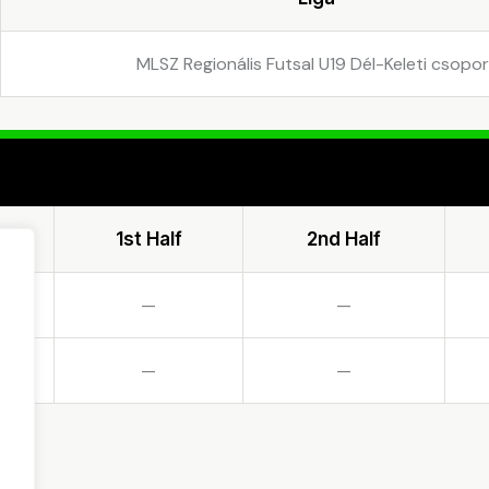
MLSZ Regionális Futsal U19 Dél-Keleti csopor
1st Half
2nd Half
—
—
—
—