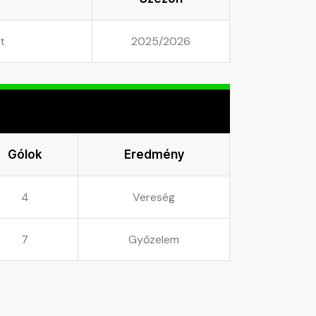
t
2025/2026
Gólok
Eredmény
4
Vereség
7
Győzelem