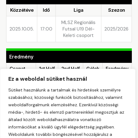
Közzétéve
Idő
Liga
Szezon
MLSZ Regionális
2025.10.05.
17:00
Futsal U19 Dél-
2025/2026
Keleti csoport
Eredmény
Csapat
1st Half
2nd Half
Gólok
Eredmény
Ez a weboldal sütiket használ
GROSICS
AKADÉMIA
—
—
5
Győzelem
Sütiket használunk a tartalmak és hirdetések személyre
FK
szabásához, közösségi funkciók biztosításához, valamint
weboldalforgalmunk elemzéséhez. Ezenkívül közösségi
DIRNER-
média-, hirdető- és elemző partnereinkkel megosztjuk az
SILAND
—
—
3
Vereség
FUTSAL
általad közölt weboldalhasználatra vonatkozó
információkat a kiváló ügyfél elégedettség jegyében.
Weboldalunk további böngészésével hozzájárulsz a