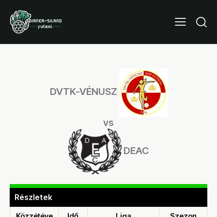
DVTK-VÉNUSZ
vs
DEAC
Részletek
Közzétéve
Idő
Liga
Szezon