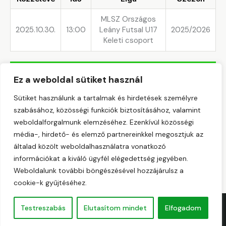
MLSZ Országos
2025.10.30.
13:00
Leány Futsal U17
2025/2026
Keleti csoport
Eredmény
Ez a weboldal sütiket használ
Csapat
1st Half
2nd Half
Gólok
Eredmény
Sütiket használunk a tartalmak és hirdetések személyre
szabásához, közösségi funkciók biztosításához, valamint
DVTK-
—
—
0
Vereség
weboldalforgalmunk elemzéséhez. Ezenkívül közösségi
VÉNUSZ
média-, hirdető- és elemző partnereinkkel megosztjuk az
DEAC
—
—
12
Győzelem
általad közölt weboldalhasználatra vonatkozó
információkat a kiváló ügyfél elégedettség jegyében.
Weboldalunk további böngészésével hozzájárulsz a
cookie-k gyűjtéséhez.
Testreszabás
Elutasítom mindet
Elfogadom
Copyright © 2026. All rights reserved.