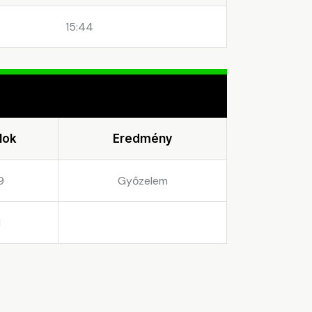
15:44
lok
Eredmény
9
Győzelem
1