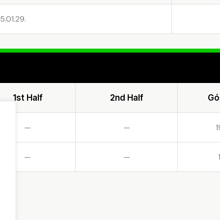
5.01.29.
1st Half
2nd Half
Gó
—
—
1
—
—