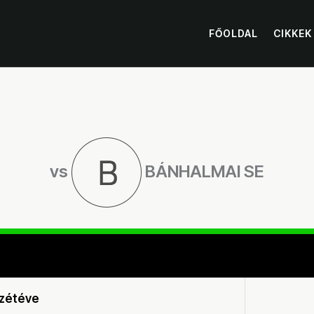
FŐOLDAL
CIKKEK
vs
BÁNHALMAI SE
zétéve